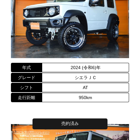
年式
2024 (令和6)年
グレード
シエラＪＣ
シフト
AT
走行距離
950km
売約済み