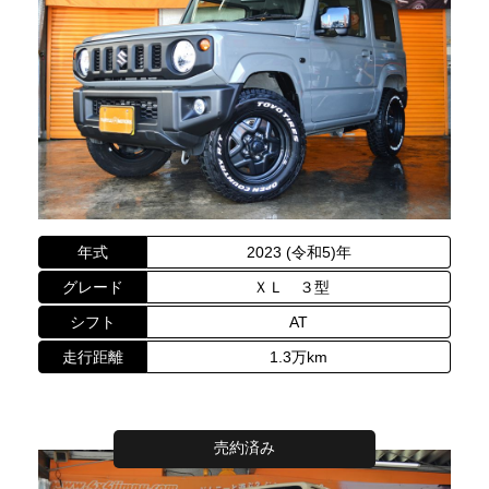
年式
2023 (令和5)年
グレード
ＸＬ ３型
シフト
AT
走行距離
1.3万km
売約済み