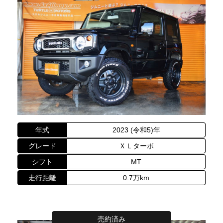
年式
2023 (令和5)年
グレード
ＸＬターボ
シフト
MT
走行距離
0.7万km
売約済み