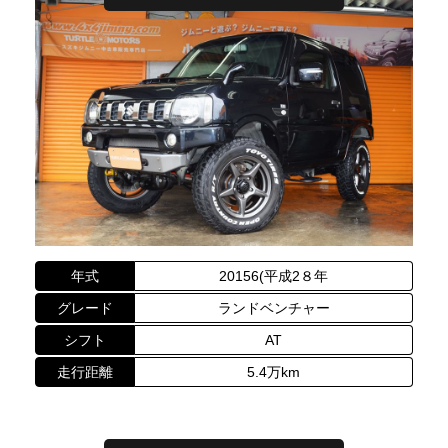
年式
20156(平成2８年
グレード
ランドベンチャー
シフト
AT
走行距離
5.4万km