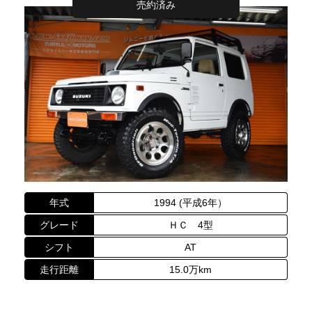
売約済み
年式
1994 (平成6年）
グレード
ＨＣ 4型
シフト
AT
走行距離
15.0万km