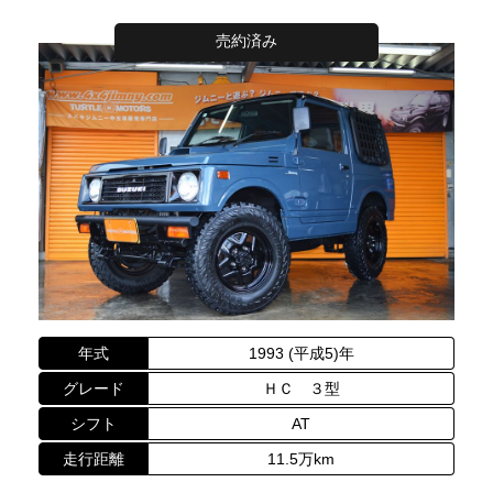
売約済み
年式
1993 (平成5)年
グレード
ＨＣ ３型
シフト
AT
走行距離
11.5万km