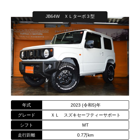
JB64W ＸＬターボ３型
年式
2023 (令和5)年
グレード
ＸＬ スズキセーフティーサポート
シフト
MT
走行距離
0.7万km