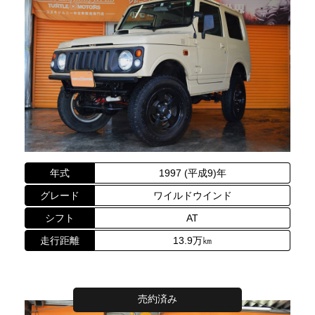
年式
1997 (平成9)年
グレード
ワイルドウインド
シフト
AT
走行距離
13.9万㎞
売約済み