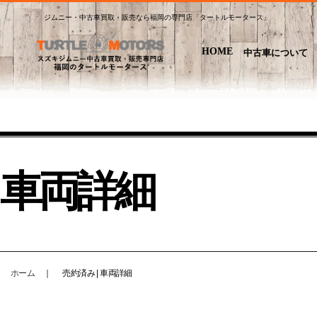
ジムニー・中古車買取・販売なら福岡の専門店「タートルモータース」
HOME
中古車について
車両詳細
ホーム
｜
売約済み | 車両詳細